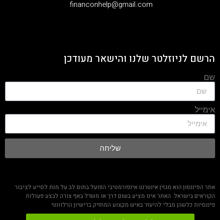
‫financonhelp@gmail.com‬
הרשם לניוזלטר שלנו והישאר מעודכן
שם
אימייל
שליחה
אתר הפיננסון הוא מגזין אינטרנט אינפורמטיבי הפועל בתום לב על מנת לסייע לציבור
הקוראים בישראל. האתר אינו מציע בשום דרך או משדל באף צורה לבצע פעולות
פיננסיות כלשהן מבלי להיעזר באיש מקצוע המחזיק ברישיון הרלוונטי