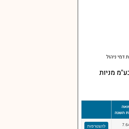
דמי ניהול
ע"מ מניות
אה
ת השנה
7.6
להצטרפות