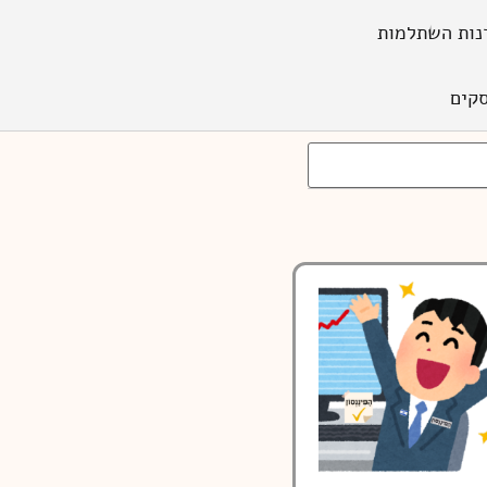
נות השתלמות
קים