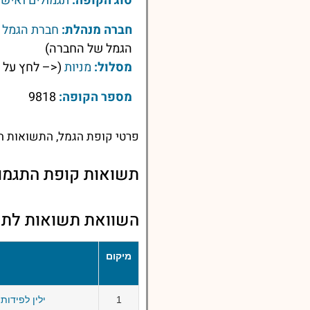
סוג הקופה:
תגמולים ואישי
חברה מנהלת:
חברת הגמל ל
הגמל של החברה)
מסלול:
מניות
(<– לחץ על 
מספר הקופה:
9818
פרטי קופת הגמל, התשואות הע
תשואות קופת התגמול
השוואת תשואות לתשואו
מיקום
1
ילין לפידות