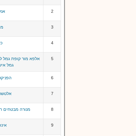
2
אנל
3
מי
4
כל
5
אלפא מור קופת גמל לח
גמל אישי
6
הפניקס
7
אלטשול
8
מנורה מבטחים תג
9
אינפ