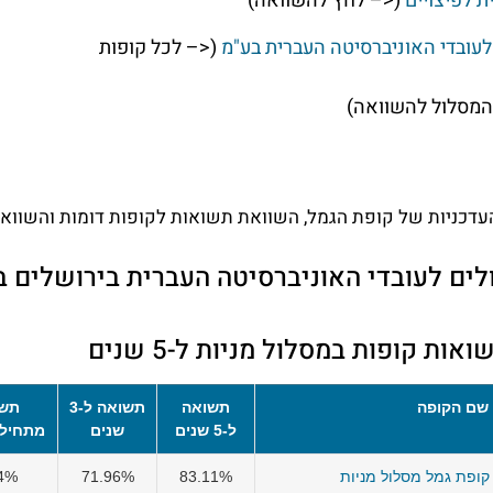
ת לפיצויים
(<– לחץ להשוואה)
עובדי האוניברסיטה העברית בע"מ
(<– לכל קופות
המסלול להשוואה)
דכניות של קופת הגמל, השוואת תשואות לקופות דומות והשוואת 
ים לעובדי האוניברסיטה העברית בירושלים ב
ת קופות במסלול מניות ל-5 שנים
שם הקופה
תשואה
תשואה ל-3
תשו
ל-5 שנים
שנים
מתחיל
 קופת גמל מסלול מניות
83.11%
71.96%
4%