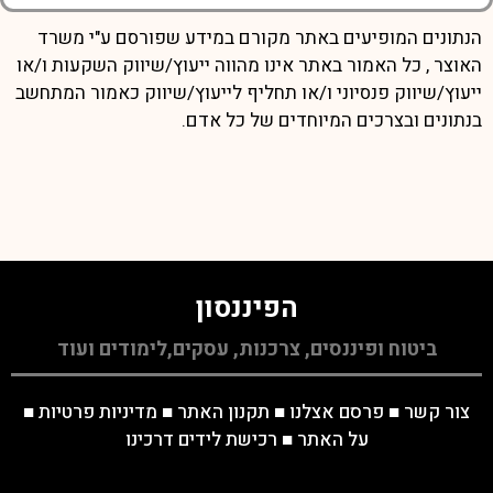
הנתונים המופיעים באתר מקורם במידע שפורסם ע"י משרד
האוצר , כל האמור באתר אינו מהווה ייעוץ/שיווק השקעות ו/או
ייעוץ/שיווק פנסיוני ו/או תחליף לייעוץ/שיווק כאמור המתחשב
בנתונים ובצרכים המיוחדים של כל אדם.
הפיננסון
ביטוח ופיננסים, צרכנות, עסקים,לימודים ועוד
צור קשר
■
פרסם אצלנו
■
תקנון האתר
■
מדיניות פרטיות
■
על האתר
■
רכישת לידים דרכינו