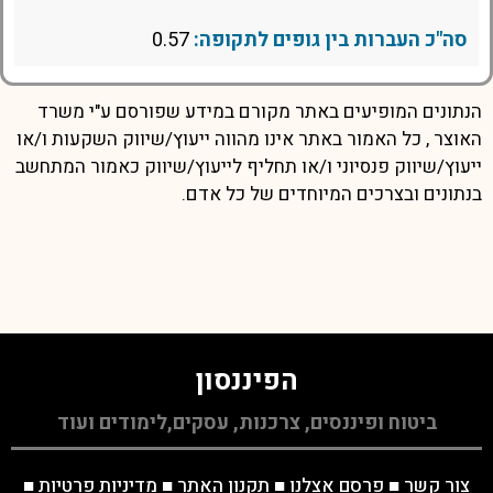
סה"כ העברות בין גופים לתקופה:
0.57
הנתונים המופיעים באתר מקורם במידע שפורסם ע"י משרד
האוצר , כל האמור באתר אינו מהווה ייעוץ/שיווק השקעות ו/או
ייעוץ/שיווק פנסיוני ו/או תחליף לייעוץ/שיווק כאמור המתחשב
בנתונים ובצרכים המיוחדים של כל אדם.
הפיננסון
ביטוח ופיננסים, צרכנות, עסקים,לימודים ועוד
צור קשר
■
פרסם אצלנו
■
תקנון האתר
■
מדיניות פרטיות
■