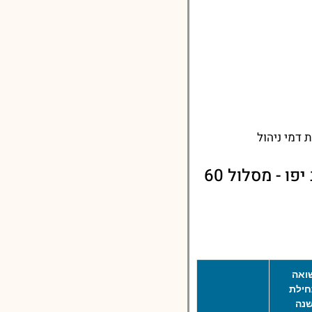
דמי ניהול
תשואות קופת גמל אישית לפיצויים של העובדים בעיריית תל-אביב יפו - מסלול 60
ואה
ילת
נה