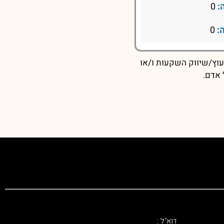
:
0
:
0
עוץ/שיווק השקעות ו/או
 אדם.
דוא"ל :