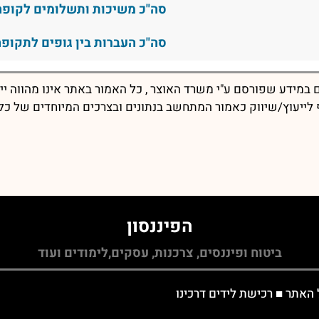
סה"כ משיכות ותשלומים לקופה
סה"כ העברות בין גופים לתקופה
במידע שפורסם ע"י משרד האוצר , כל האמור באתר אינו מהווה יי
יף לייעוץ/שיווק כאמור המתחשב בנתונים ובצרכים המיוחדים של כל
הפיננסון
ביטוח ופיננסים, צרכנות, עסקים,לימודים ועוד
 האתר
■
רכישת לידים דרכינו