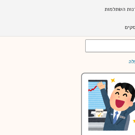
נות השתלמות
קים