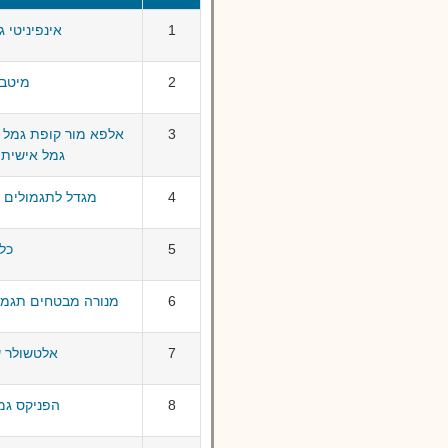
1
אינפיניטי גמל 
2
מיטב גמל
3
אלפא מור קופת גמל ל
גמל אישית לפיצ
4
מגדל לתגמולים ולפיצ
5
כלל 
6
מנורה מבטחים תגמולים ו
7
אלטשולר שחם 
8
הפניקס גמל פא