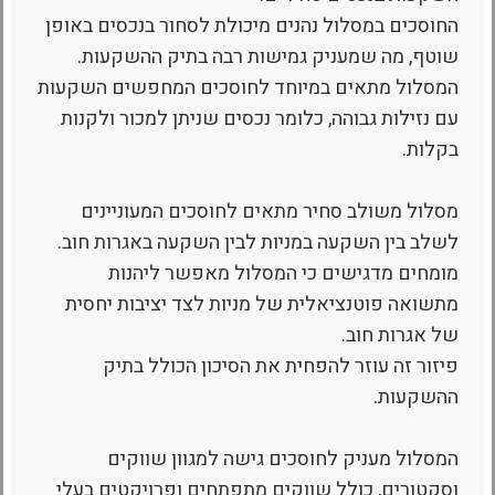
החוסכים במסלול נהנים מיכולת לסחור בנכסים באופן
שוטף, מה שמעניק גמישות רבה בתיק ההשקעות.
המסלול מתאים במיוחד לחוסכים המחפשים השקעות
עם נזילות גבוהה, כלומר נכסים שניתן למכור ולקנות
בקלות.
מסלול משולב סחיר מתאים לחוסכים המעוניינים
לשלב בין השקעה במניות לבין השקעה באגרות חוב.
מומחים מדגישים כי המסלול מאפשר ליהנות
מתשואה פוטנציאלית של מניות לצד יציבות יחסית
של אגרות חוב.
פיזור זה עוזר להפחית את הסיכון הכולל בתיק
ההשקעות.
המסלול מעניק לחוסכים גישה למגוון שווקים
וסקטורים, כולל שווקים מתפתחים ופרויקטים בעלי