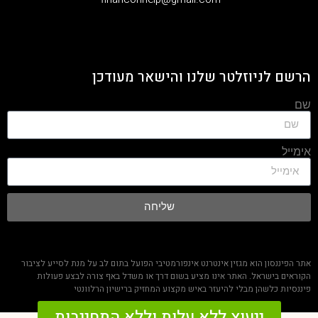
הרשם לניוזלטר שלנו והישאר מעודכן
שם
אימייל
שליחה
אתר הפיננסון הוא מגזין אינטרנט אינפורמטיבי הפועל בתום לב על מנת לסייע לציבור
הקוראים בישראל. האתר אינו מציע בשום דרך או משדל באף צורה לבצע פעולות
פיננסיות כלשהן מבלי להיעזר באיש מקצוע המחזיק ברישיון הרלוונטי
ייעוץ ללא עלות וללא התחייבות