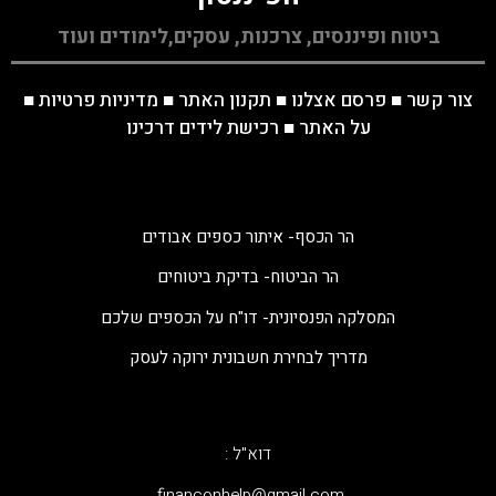
ביטוח ופיננסים, צרכנות, עסקים,לימודים ועוד
צור קשר
■
פרסם אצלנו
■
תקנון האתר
■
מדיניות פרטיות
■
על האתר
■
רכישת לידים דרכינו
הר הכסף- איתור כספים אבודים
הר הביטוח- בדיקת ביטוחים
המסלקה הפנסיונית- דו"ח על הכספים שלכם
מדריך לבחירת חשבונית ירוקה לעסק
דוא"ל :
‫financonhelp@gmail.com‬