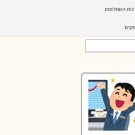
נות השתלמות
קים