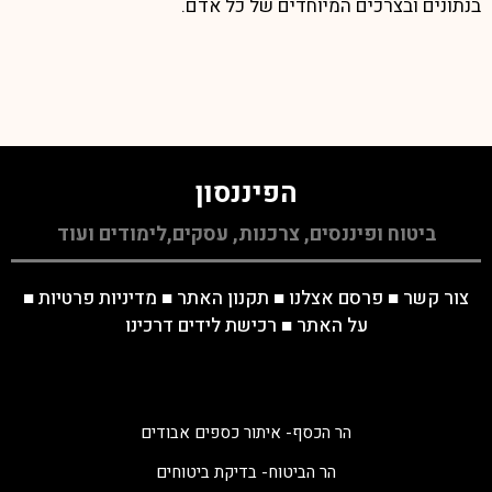
בנתונים ובצרכים המיוחדים של כל אדם.
הפיננסון
ביטוח ופיננסים, צרכנות, עסקים,לימודים ועוד
צור קשר
■
פרסם אצלנו
■
תקנון האתר
■
מדיניות פרטיות
■
על האתר
■
רכישת לידים דרכינו
הר הכסף- איתור כספים אבודים
הר הביטוח- בדיקת ביטוחים