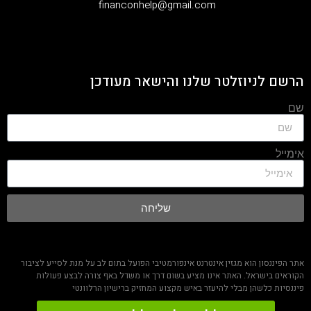
‫financonhelp@gmail.com‬
הרשם לניוזלטר שלנו והישאר מעודכן
שם
אימייל
שליחה
אתר הפיננסון הוא מגזין אינטרנט אינפורמטיבי הפועל בתום לב על מנת לסייע לציבור
הקוראים בישראל. האתר אינו מציע בשום דרך או משדל באף צורה לבצע פעולות
פיננסיות כלשהן מבלי להיעזר באיש מקצוע המחזיק ברישיון הרלוונטי