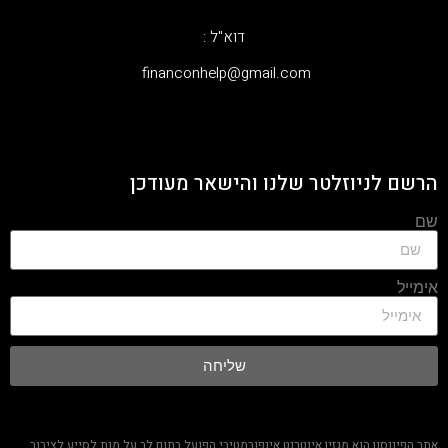
דוא"ל :
‫financonhelp@gmail.com‬
הרשם לניוזלטר שלנו והישאר מעודכן
שם
אימייל
שליחה
אתר הפיננסון הוא מגזין אינטרנט אינפורמטיבי הפועל בתום לב על מנת לסייע לציבור