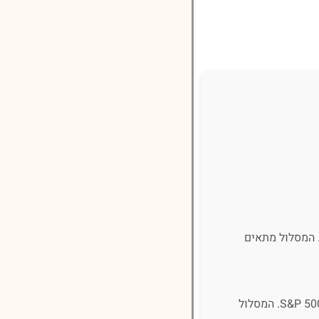
 המסלול מתאים
מסלול עוקב מדדי מניות מתמקד בהשקעה במניות לפי מדדים מובילים בשוקי ההון, כמו ת"א 35 או S&P 500. המסלול