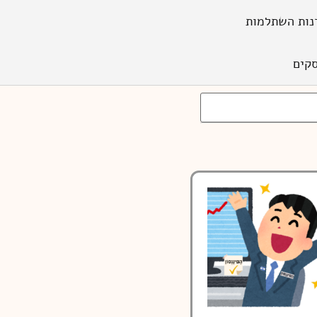
נות השתלמות
קים