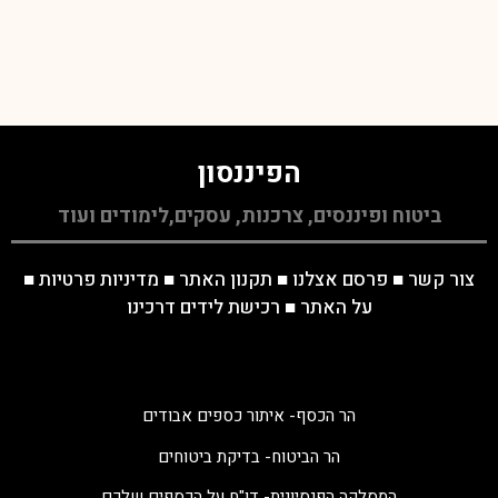
הפיננסון
ביטוח ופיננסים, צרכנות, עסקים,לימודים ועוד
צור קשר
■
פרסם אצלנו
■
תקנון האתר
■
מדיניות פרטיות
■
על האתר
■
רכישת לידים דרכינו
הר הכסף- איתור כספים אבודים
הר הביטוח- בדיקת ביטוחים
המסלקה הפנסיונית- דו"ח על הכספים שלכם