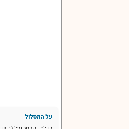
על המסלול
תכלס.. במיטב גמל להשקע