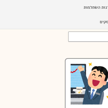
נות השתלמות
קים