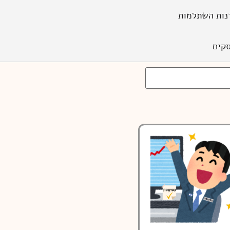
נות השתלמות
קים