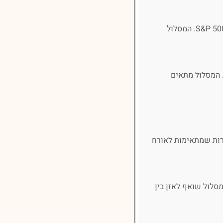
מסלול עוקב מדדי מניות מתמקד בהשקעה במניות לפי מדדים מובילים בשוקי ההון, כמו ת"א 35 או S&P 500. המסלול
 המסלול מתאים
רות שמתאימות לאורח
מסלול שואף לאזן בין