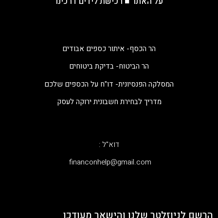
על האתר
■
רכישת לידים דרכינו
הר הכסף- איתור כספים אבודים
הר הביטוח- בדיקת ביטוחים
המסלקה הפנסיונית- דו"ח על הכספים שלכם
מדריך לבחירת חשבונית ירוקה לעסק
דוא"ל :
‫financonhelp@gmail.com‬
הרשם לניוזלטר שלנו והישאר מעודכן