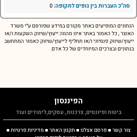
סה"כ העברות בין גופים לתקופה:
0
הנתונים המופיעים באתר מקורם במידע שפורסם ע"י משרד
האוצר , כל האמור באתר אינו מהווה ייעוץ/שיווק השקעות ו/או
ייעוץ/שיווק פנסיוני ו/או תחליף לייעוץ/שיווק כאמור המתחשב
בנתונים ובצרכים המיוחדים של כל אדם.
הפיננסון
ביטוח ופיננסים, צרכנות, עסקים,לימודים ועוד
צור קשר
■
פרסם אצלנו
■
תקנון האתר
■
מדיניות פרטיות
■