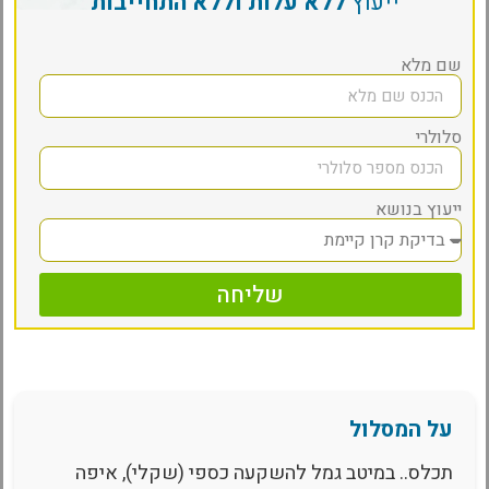
ייעוץ
ללא עלות וללא התחייבות
שם מלא
סלולרי
ייעוץ בנושא
שליחה
על המסלול
תכלס.. במיטב גמל להשקעה כספי (שקלי), איפה