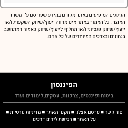
הנתונים המופיעים באתר מקורם במידע שפורסם ע"י משרד
האוצר , כל האמור באתר אינו מהווה ייעוץ/שיווק השקעות ו/או
ייעוץ/שיווק פנסיוני ו/או תחליף לייעוץ/שיווק כאמור המתחשב
בנתונים ובצרכים המיוחדים של כל אדם.
הפיננסון
ביטוח ופיננסים, צרכנות, עסקים,לימודים ועוד
צור קשר
■
פרסם אצלנו
■
תקנון האתר
■
מדיניות פרטיות
■
על האתר
■
רכישת לידים דרכינו