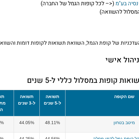
נסיה בע"מ
(<– לכל קופות הגמל של החברה)
מסלול להשוואה)
דכניות של קופת הגמל, השוואת תשואות לקופות דומות והשוואת 
יהול אישי
ת קופות במסלול כללי ל-5 שנים
שם הקופה
תשואה
תשואה
תש
ל-5 שנים
ל-3 שנים
מתח
הש
מיטב בטחון
48.11%
44.05%
2%
קל קופת גמל לדמי מחלה
44.56%
44.25%
1%