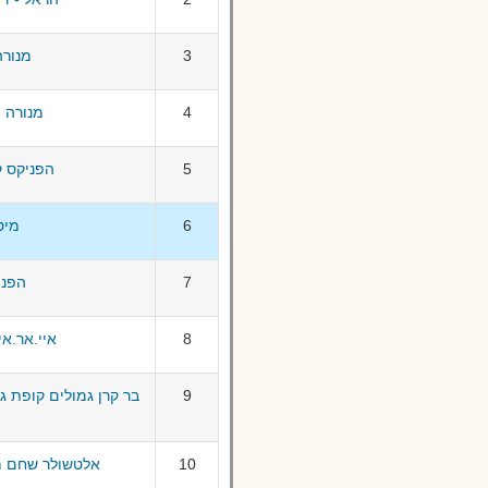
3
מנורה
4
מנורה 
5
הפניקס 
6
מיט
7
הפני
8
איי.אר.אי
9
בר קרן גמולים קופת גמ
10
אלטשולר שחם מ