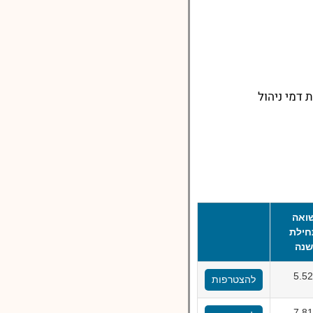
דמי ניהול
ואה
ילת
נה
5.5
להצטרפות
7.8