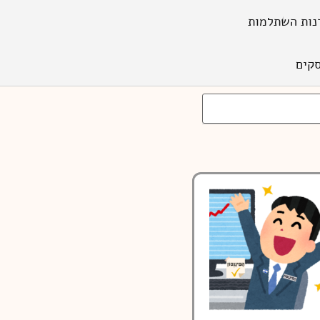
נות השתלמות
קים