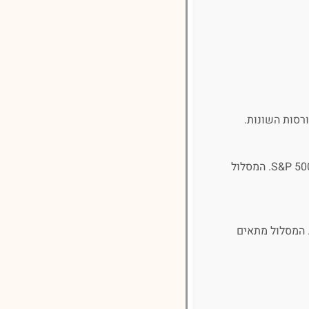
רסות השונות.
מסלול עוקב מדדי מניות מתמקד בהשקעה במניות לפי מדדים מובילים בשוקי ההון, כמו ת"א 35 או S&P 500. המסלול
 המסלול מתאים