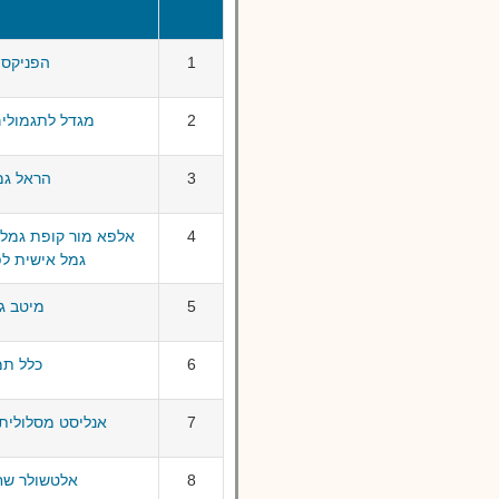
1
הפניקס גמ
2
מגדל לתגמולים ול
3
הראל גמל -
4
אלפא מור קופת גמל 
גמל אישית לפיצו
5
מיטב גמל
6
כלל תמר 
7
אנליסט מסלולית קו
8
אלטשולר שחם ג