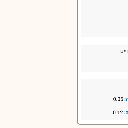
יים
:
0.05
:
0.12