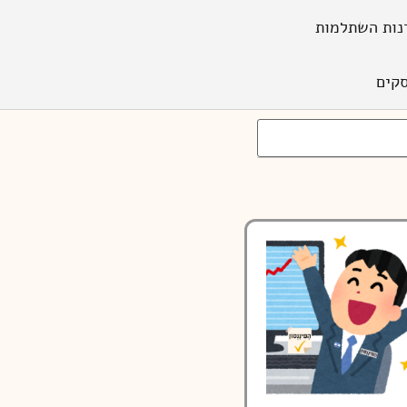
נות השתלמות
קים