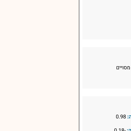
מסויים
:
0.98
:
-0.18