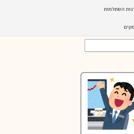
נות השתלמות
קים