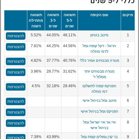
כללי ל-5 שנים
מיקום
שם הקופה
תשואה
תשואה
תשואה
ל-5
ל-3
מתחילת
שנים
שנים
השנה
1
מיטב בטחון
48.11%
44.05%
5.52%
להצטרפות
2
הראל - דקל קופת גמל
44.56%
44.25%
7.81%
להצטרפות
לדמי מחלה
3
מנורה מבטחים אמיר כללי
40.76%
37.77%
4.82%
להצטרפות
4
מנורה מבטחים יותר
31.62%
28.77%
3.96%
להצטרפות
מסלול ד'
5
הפניקס קופה לתשלום
28.46%
32.18%
4.5%
להצטרפות
דמי מחלה
6
מיטב גמל בניהול אישי
להצטרפות
7
הפניקס גמל בניהול אישי
להצטרפות
8
איי.אר.איי ישראל גמל
להצטרפות
בניהול אישי
9
בר קרן גמולים קופת גמל
43.99%
7.39%
להצטרפות