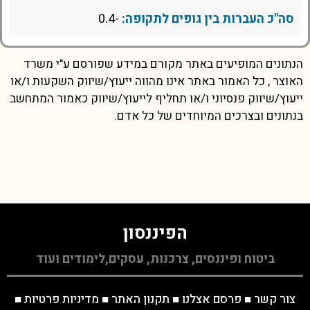
סה"כ העברות בין גופים לתקופה:
-0.4
הנתונים המופיעים באתר מקורם במידע שפורסם ע"י משרד
האוצר , כל האמור באתר אינו מהווה ייעוץ/שיווק השקעות ו/או
ייעוץ/שיווק פנסיוני ו/או תחליף לייעוץ/שיווק כאמור המתחשב
בנתונים ובצרכים המיוחדים של כל אדם.
הפיננסון
ביטוח ופיננסים, צרכנות, עסקים,לימודים ועוד
צור קשר
■
פרסם אצלנו
■
תקנון האתר
■
מדיניות פרטיות
■