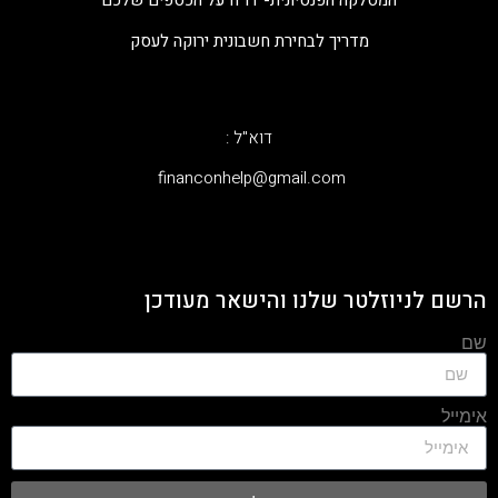
המסלקה הפנסיונית- דו"ח על הכספים שלכם
מדריך לבחירת חשבונית ירוקה לעסק
דוא"ל :
‫financonhelp@gmail.com‬
הרשם לניוזלטר שלנו והישאר מעודכן
שם
אימייל