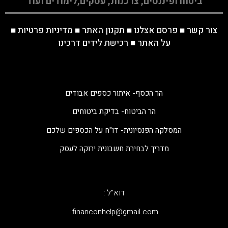
ביטוח ופיננסים, צרכנות, עסקים,לימודים ועוד
צור קשר
■
פרסם אצלנו
■
תקנון האתר
■
מדיניות פרטיות
■
על האתר
■
רכישת לידים דרכינו
הר הכסף- איתור כספים אבודים
הר הביטוח- בדיקת ביטוחים
המסלקה הפנסיונית- דו"ח על הכספים שלכם
מדריך לבחירת חשבונית ירוקה לעסק
דוא"ל :
‫financonhelp@gmail.com‬