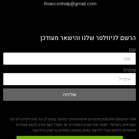
‫financonhelp@gmail.com‬
הרשם לניוזלטר שלנו והישאר מעודכן
שם
אימייל
שליחה
אתר הפיננסון הוא מגזין אינטרנט אינפורמטיבי הפועל בתום לב על מנת לסייע לציבור
הקוראים בישראל. האתר אינו מציע בשום דרך או משדל באף צורה לבצע פעולות
פיננסיות כלשהן מבלי להיעזר באיש מקצוע המחזיק ברישיון הרלוונטי