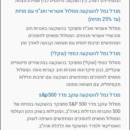
המעוניינים לשלב בין השקעה פיננסית לבין שמירת מצוות.
מגדל גמל להשקעה מסלול אשראי ואג"ח עם מניות
(עד 25% מניות)
מסלול אשראי ואג"ח מתמקד בהשקעה באגרות חוב
ומכשירי אשראי מגוונים. המסלול מתאים לחוסכים
המחפשים יציבות יחסית עם תשואה קבועה לאורך זמן.
מגדל גמל להשקעה כספי (שקלי)
מסלול כספי (שקלי) מתמקד בהשקעה במכשירים פיננסיים
שקליים, כגון פיקדונות ואגרות חוב קצרות טווח. המסלול
מתאים לחוסכים המחפשים השקעה עם יציבות ונזילות
מקסימלית, עם תשואה מתונה.
מגדל גמל להשקעה עוקב מדד s&p500
מסלול עוקב מדד S&P 500 מתמקד בהשקעה במניות של
500 החברות הגדולות בארה"ב, המובילות בשוק ההון העולמי.
המסלול מתאים לחוסכים המחפשים חשיפה לשוק
האמריקאי ולמדד המשקף את כלכלת ארה"ב.