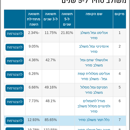
משולב סחיר ל-5 שנים
מיקום
שם הקופה
תשואה
תשואה
תשואה
ל-5
ל-3 שנים
מתחילת
שנים
השנה
1
אנליסט גמל משולב
21.81%
11.75%
-2.34%
להצטרפות
סחיר
2
אינפיניטי גמל משולב
9.05%
להצטרפות
סחיר
3
אלטשולר שחם גמל
42.7%
4.36%
להצטרפות
משולב סחיר
4
אנליסט מסלולית קופת
6.26%
להצטרפות
גמל - משולב סחיר
5
הפניקס גמל מסלול
49.16%
6.66%
להצטרפות
משולב סחיר
6
מגדל לתגמולים
48.1%
7.73%
להצטרפות
ולפיצויים מסלול משולב
סחיר
7
כלל תמר משולב סחיר
85.65%
12.93%
להצטרפות
8
מיטב גמל משולב סחיר
132.55%
19.78%