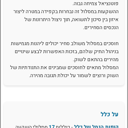
פוטנציאל צמיחה גבוה.
ההשקעות במסלול זה נבחרות בקפידה במטרה ליצור
איזון בין סיכון לתשואה, תוך ניצול היתרונות של
הנכסים הסחירים.
חוסכים במסלול משולב סחיר יכולים ליהנות מגמישות
בניהול התיק שלהם, בזכות האפשרות לבצע שינויים
מהירים בהתאם לשוק.
המסלול מתאים לחוסכים שמבינים את התנודתיות של
השוק ורוצים לשמור על יכולת תגובה מהירה.
על כלל
קופות הגמל של כלל
- כוללות
17
מסלולי השקעה