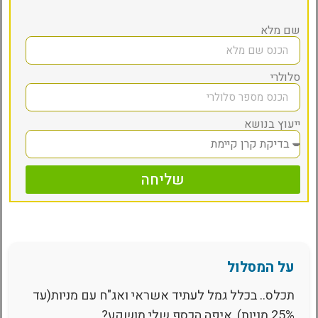
שם מלא
סלולרי
ייעוץ בנושא
שליחה
על המסלול
תכלס.. בכלל גמל לעתיד אשראי ואג"ח עם מניות(עד
25% מניות), איפה הכסף שלי מושקע?