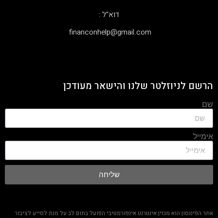
דוא"ל :
‫financonhelp@gmail.com‬
הרשם לניוזלטר שלנו והישאר מעודכן
שם
אימייל
שליחה
אתר הפיננסון הוא מגזין אינטרנט אינפורמטיבי הפועל בתום לב על מנת לסייע לציבור