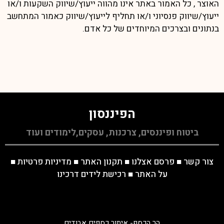
האוצר , כל האמור באתר אינו מהווה ייעוץ/שיווק השקעות ו/או
ייעוץ/שיווק פנסיוני ו/או תחליף לייעוץ/שיווק כאמור המתחשב
בנתונים ובצרכים המיוחדים של כל אדם.
הפיננסון
ביטוח ופיננסים, צרכנות, עסקים,לימודים ועוד
צור קשר
■
פרסם אצלנו
■
תקנון האתר
■
מדיניות פרטיות
■
על האתר
■
רכישת לידים דרכינו
הר הכסף- איתור כספים אבודים