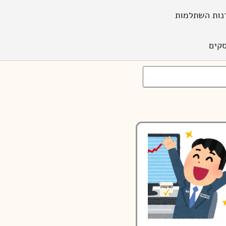
נות השתלמות
קים