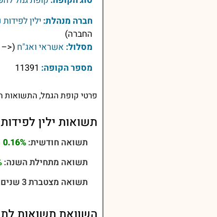
סוג הקופה:
קופת גמל לה
חברה מנהלת:
ילין לפידות 
החברה)
מסלול:
אשראי ואג"ח
(<– ל
מספר הקופה:
11391
פרטי קופת הגמל, התשואות הע
תשואות ילין לפידות
תשואה חודשית:
0.16%
תשואה מתחילת השנה:
%
תשואה מצטברת 3 שנים:
השוואת תשואות לתשואו