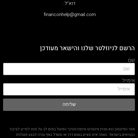
דוא"ל :
‫financonhelp@gmail.com‬
הרשם לניוזלטר שלנו והישאר מעודכן
שם
אימייל
שליחה
אתר הפיננסון הוא מגזין אינטרנט אינפורמטיבי הפועל בתום לב על מנת לסייע לציבור
הקוראים בישראל. האתר אינו מציע בשום דרך או משדל באף צורה לבצע פעולות