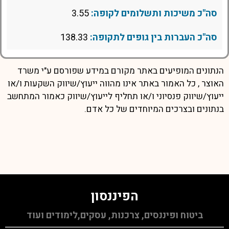
סה"כ משיכות ותשלומים לקופה:
3.55
סה"כ העברות בין גופים לתקופה:
138.33
הנתונים המופיעים באתר מקורם במידע שפורסם ע"י משרד
האוצר , כל האמור באתר אינו מהווה ייעוץ/שיווק השקעות ו/או
ייעוץ/שיווק פנסיוני ו/או תחליף לייעוץ/שיווק כאמור המתחשב
בנתונים ובצרכים המיוחדים של כל אדם.
הפיננסון
ביטוח ופיננסים, צרכנות, עסקים,לימודים ועוד