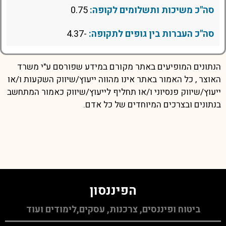
סה"כ משיכות ותשלומים לקופה:
0.75
סה"כ העברות בין גופים לתקופה:
-4.37
הנתונים המופיעים באתר מקורם במידע שפורסם ע"י משרד
האוצר , כל האמור באתר אינו מהווה ייעוץ/שיווק השקעות ו/או
ייעוץ/שיווק פנסיוני ו/או תחליף לייעוץ/שיווק כאמור המתחשב
בנתונים ובצרכים המיוחדים של כל אדם.
הפיננסון
ביטוח ופיננסים, צרכנות, עסקים,לימודים ועוד