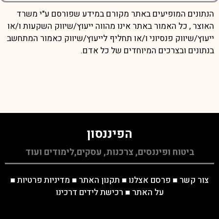
הנתונים המופיעים באתר מקורם במידע שפורסם ע"י משרד
האוצר , כל האמור באתר אינו מהווה ייעוץ/שיווק השקעות ו/או
ייעוץ/שיווק פנסיוני ו/או תחליף לייעוץ/שיווק כאמור המתחשב
בנתונים ובצרכים המיוחדים של כל אדם.
הפיננסון
ביטוח ופיננסים, צרכנות, עסקים,לימודים ועוד
צור קשר
■
פרסם אצלנו
■
תקנון האתר
■
מדיניות פרטיות
■
על האתר
■
רכישת לידים דרכינו