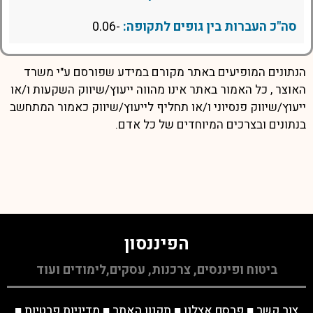
סה"כ העברות בין גופים לתקופה:
-0.06
הנתונים המופיעים באתר מקורם במידע שפורסם ע"י משרד
האוצר , כל האמור באתר אינו מהווה ייעוץ/שיווק השקעות ו/או
ייעוץ/שיווק פנסיוני ו/או תחליף לייעוץ/שיווק כאמור המתחשב
בנתונים ובצרכים המיוחדים של כל אדם.
הפיננסון
ביטוח ופיננסים, צרכנות, עסקים,לימודים ועוד
צור קשר
■
פרסם אצלנו
■
תקנון האתר
■
מדיניות פרטיות
■