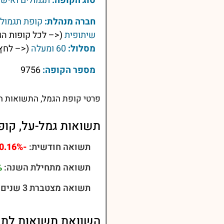
סוג הקופה:
תגמולים ואישי
חברה מנהלת:
קופת תגמולי
שיתופית
(<– לכל קופות הג
מסלול:
60 ומעלה
(<– לחץ 
מספר הקופה:
9756
פרטי קופת הגמל, התשואות הע
תשואות גמל-על, קופת ת
תשואה חודשית:
-0.16%
תשואה מתחילת השנה:
%
תשואה מצטברת 3 שנים:
השוואת תשואות לתשואות קופו