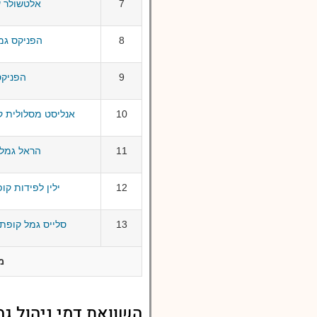
7
אלטשולר שחם 
8
הפניקס גמל פא
9
הפניקס גמ
10
אנליסט מסלולית קופת 
11
הראל גמל מסל
12
ילין לפידות קופת ג
13
סלייס גמל קופת גמל
מ