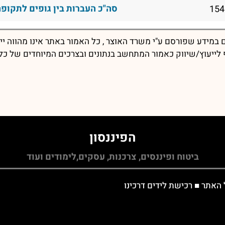
סה"כ העברות בין גופים לתקופה
במידע שפורסם ע"י משרד האוצר , כל האמור באתר אינו מהווה יי
יף לייעוץ/שיווק כאמור המתחשב בנתונים ובצרכים המיוחדים של כל
הפיננסון
ביטוח ופיננסים, צרכנות, עסקים,לימודים ועוד
 האתר
■
רכישת לידים דרכינו