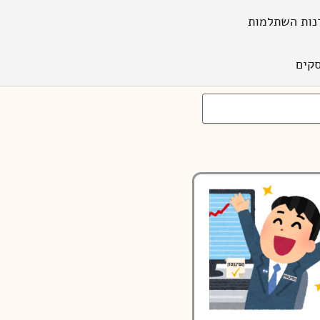
נות השתלמות
קים