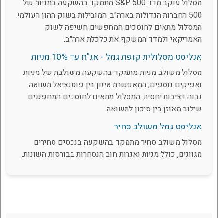
מסלול עוקב מדד S&P 500 מתמקד בהשקעה במניות של
500 החברות הגדולות בארה"ב, המובילות בשוק ההון העולמי.
המסלול מתאים לחוסכים המחפשים חשיפה לשוק
האמריקאי ולמדד המשקף את כלכלת ארה"ב.
אנליסט מסלולית קופת גמל - אג"ח עד 10% מניות
מסלול משולב מניות מתמקד בהשקעה משולבת של מניות
ואפיקים נוספים, המאפשרת איזון בין פוטנציאל תשואה
גבוה ויציבות יחסית. המסלול מתאים לחוסכים המחפשים
שילוב מאוזן בין סיכון לתשואה.
אנליסט גמל משולב סחיר
מסלול משולב סחיר מתמקד בהשקעה בנכסים סחירים
מגוונים, כולל מניות ואגרות חוב הנסחרות בבורסות השונות.