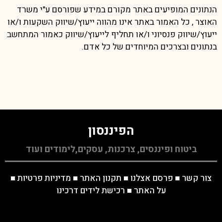
הנתונים המופיעים באתר מקורם במידע שפורסם ע"י משרד
האוצר , כל האמור באתר אינו מהווה ייעוץ/שיווק השקעות ו/או
ייעוץ/שיווק פנסיוני ו/או תחליף לייעוץ/שיווק כאמור המתחשב
בנתונים ובצרכים המיוחדים של כל אדם.
הפיננסון
ביטוח ופיננסים, צרכנות, עסקים,לימודים ועוד
צור קשר
■
פרסם אצלנו
■
תקנון האתר
■
מדיניות פרטיות
■
על האתר
■
רכישת לידים דרכינו