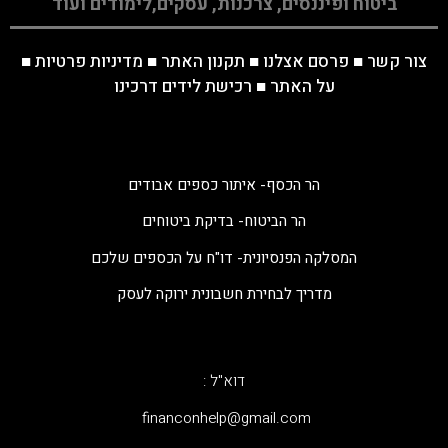
ביטוח ופיננסים, צרכנות, עסקים,לימודים ועוד
צור קשר
■
פרסם אצלנו
■
תקנון האתר
■
מדיניות פרטיות
■
על האתר
■
רכישת לידים דרכינו
הר הכסף- איתור כספים אבודים
הר הביטוח- בדיקת ביטוחים
המסלקה הפנסיונית- דו"ח על הכספים שלכם
מדריך לבחירת חשבונית ירוקה לעסק
דוא"ל :
‫financonhelp@gmail.com‬