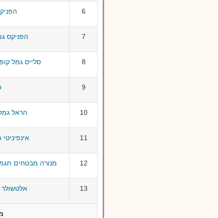
6
הפניקס ג
7
הפניקס גמל פ
8
סלייס גמל קופת
9
כ
10
הראל גמל מסל
11
אינפיניטי גמל
12
מנורה מבטחים תגמולים ו
13
אלטשולר שחם
מ