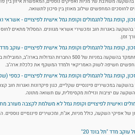
בהשקעה משולבת של מניות ואפיקים נוספים, המאפשרת איזון בין פו
ים לחוסכים המחפשים שילוב מאוזן בין סיכון לתשואה.
ון, קופת גמל לתגמולים וקופת גמל אישית לפיצויים - אשראי וא
בהשקעה באגרות חוב ומכשירי אשראי מגוונים. המסלול מתאים לחוס
ך זמן.
 קופת גמל לתגמולים וקופת גמל אישית לפיצויים - עוקב מדד S&P 500
מסלול עוקב מדד S&P 500 מתמקד בהשקעה במניות של 500 החברות הגדולות בא
חפשים חשיפה לשוק האמריקאי ולמדד המשקף את כלכלת ארה"ב.
ן, קופת גמל לתגמולים וקופת גמל אישית לפיצויים - כספי (שק
השקעה במכשירים פיננסיים שקליים, כגון פיקדונות ואגרות חוב קצרו
קעה עם יציבות ונזילות מקסימלית, עם תשואה מתונה.
ולים ואישית לפיצויים וקופת גמל לא משלמת לקצבה מעורב מח
ן של אפיקי השקעה, כולל מניות, אג"ח, ומכשירים פיננסיים נוספים. ה
עוקב מדד "תל בונד 20"