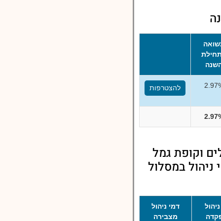
ה
שואה
חילת
שנה
2.97
להצטרפות
2.97
ים וקופת גמל
ניהול במסלול
ניהול
דמי ניהול
קדה
מצבירה