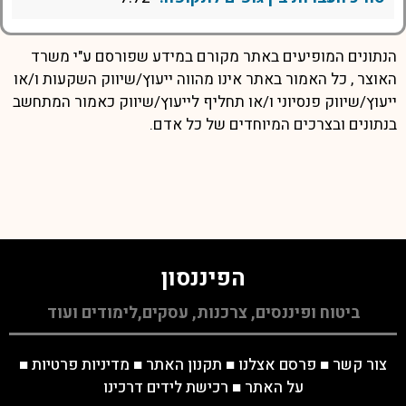
הנתונים המופיעים באתר מקורם במידע שפורסם ע"י משרד
האוצר , כל האמור באתר אינו מהווה ייעוץ/שיווק השקעות ו/או
ייעוץ/שיווק פנסיוני ו/או תחליף לייעוץ/שיווק כאמור המתחשב
בנתונים ובצרכים המיוחדים של כל אדם.
הפיננסון
ביטוח ופיננסים, צרכנות, עסקים,לימודים ועוד
צור קשר
■
פרסם אצלנו
■
תקנון האתר
■
מדיניות פרטיות
■
על האתר
■
רכישת לידים דרכינו