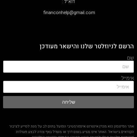
דוא"ל :
‫financonhelp@gmail.com‬
הרשם לניוזלטר שלנו והישאר מעודכן
שם
אימייל
שליחה
אתר הפיננסון הוא מגזין אינטרנט אינפורמטיבי הפועל בתום לב על מנת לסייע לציבור
הקוראים בישראל. האתר אינו מציע בשום דרך או משדל באף צורה לבצע פעולות