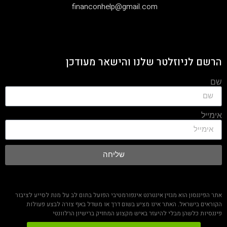
‫financonhelp@gmail.com‬
הרשם לניוזלטר שלנו והישאר מעודכן
שם
אימייל
שליחה
אתר הפיננסון הוא מגזין אינטרנט אינפורמטיבי הפועל בתום לב על מנת לסייע לציבור
הקוראים בישראל. האתר אינו מציע בשום דרך או משדל באף צורה לבצע פעולות
פיננסיות כלשהן מבלי להיעזר באיש מקצוע המחזיק ברישיון הרלוונטי