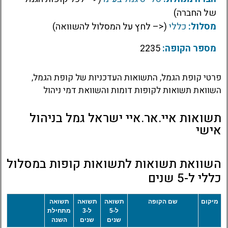
של החברה)
מסלול:
כללי
(<– לחץ על המסלול להשוואה)
מספר הקופה:
2235
פרטי קופת הגמל, התשואות העדכניות של קופת הגמל,
השוואת תשואות לקופות דומות והשוואת דמי ניהול
תשואות איי.אר.איי ישראל גמל בניהול
אישי
השוואת תשואות לתשואות קופות במסלול
כללי ל-5 שנים
מיקום
שם הקופה
תשואה
תשואה
תשואה
ל-5
ל-3
מתחילת
שנים
שנים
השנה