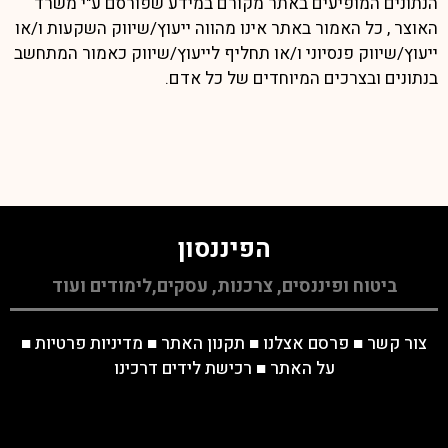
הנתונים המופיעים באתר מקורם במידע שפורסם ע"י משרד
האוצר , כל האמור באתר אינו מהווה ייעוץ/שיווק השקעות ו/או
ייעוץ/שיווק פנסיוני ו/או תחליף לייעוץ/שיווק כאמור המתחשב
בנתונים ובצרכים המיוחדים של כל אדם.
הפיננסון
ביטוח ופיננסים, צרכנות, עסקים,לימודים ועוד
צור קשר
■
פרסם אצלנו
■
תקנון האתר
■
מדיניות פרטיות
■
על האתר
■
רכישת לידים דרכינו