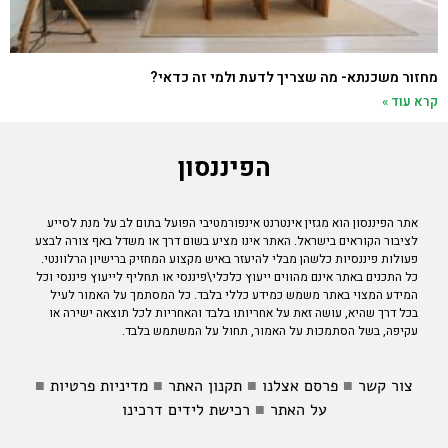
מחזור משכנתא- מה שצריך לדעת ולמי זה כדאי?
קרא עוד »
הפיננסון
אתר הפיננסון הוא מגזין אינטרנט אינפורמטיבי הפועל בתום לב על מנת לסייע
לציבור הקוראים בישראל. האתר אינו מציע בשום דרך או משדל באף צורה לבצע
פעולות פיננסיות כלשהן מבלי להיעזר באיש מקצוע המחזיק ברישיון הרלוונטי.
כל התכנים באתר אינם מהווים ייעוץ כלכלי\פיננסי או תחליף לייעוץ פיננסי וכל
המידע המצוי באתר משמש כמידע כללי בלבד. כל המסתמך על האמור לעיל
בכל דרך שהיא, עושה זאת על אחריותו בלבד והאחריות לכל תוצאה ישירה או
עקיפה, בשל הסתמכות על האמור, תחול על המשתמש בלבד.
צור קשר
■
פרסם אצלנו
■
תקנון האתר
■
מדיניות פרטיות
■
על האתר
■
רכישת לידים דרכינו