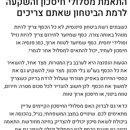
התאמת מסלולי חיסכון והשקעה
לרמת הביטחון שאתם צריכים
כשבונים רשת ביטחון פיננסית, לא כל הכסף צריך להיות
מנוהל באותה צורה. כסף שמיועד לחירום צריך להיות נזיל
וסולידי יחסית. כסף שמיועד לטווח ארוך, כמו פנסיה או
חיסכון לעתיד, יכול להתאים למסלול אחר לגמרי.
הטעות הנפוצה היא לערבב בין המטרות. מצד אחד, להשאיר
את כל הכסף בעו"ש בלי תכנון. מצד שני, להשקיע גם את
כספי החירום באפיק תנודתי שעלול לרדת בדיוק כשצריך
למשוך את הכסף. לכן חשוב להגדיר לכל סכום מטרה: חירום,
טווח בינוני, או חיסכון ארוך טווח.
כדאי גם לבדוק האם מסלולי החיסכון הקיימים עדיין
מתאימים לכם. שינויים במצב המשפחתי, בגיל, בהכנסה או
ביכולת לשאת סיכון יכולים להצדיק בחינה מחודשת. התאמה
נכונה בין מטרת הכסף לבין המסלול יכולה לשפר גם את