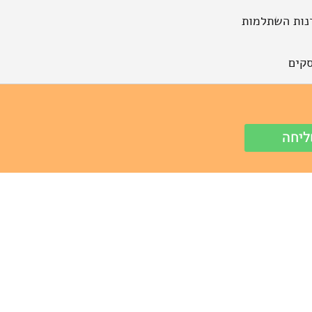
נות השתלמות
קים
יחה