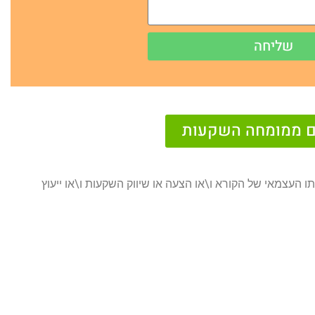
שליחה
נם ממומחה השקעות
ו העצמאי של הקורא ו\או הצעה או שיווק השקעות ו\או ייעוץ