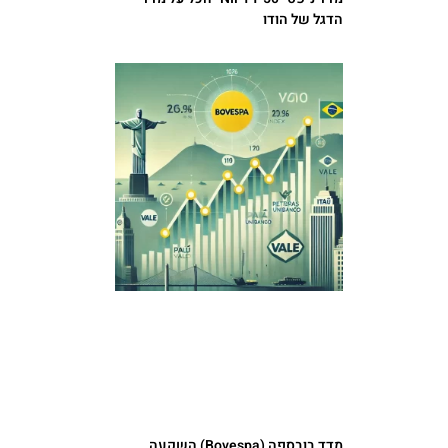
הדגל של הודו
מדד בובספה (Bovespa) השקעה