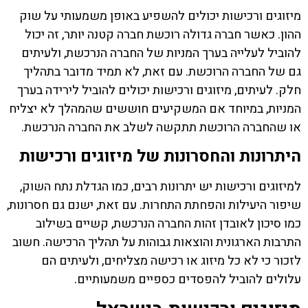
מיזוגים ורכישות יכולים להשפיע באופן משמעותי על שוק
ההון. כאשר חברה גדולה רוכשת חברה קטנה יותר, זה יכול
להוביל לעלייה בערך המניות של החברה הנרכשת, ולעיתים
גם של החברה הרוכשת. עם זאת, לא תמיד מדובר בתהליך
חלק. לעיתים, מיזוגים ורכישות יכולים להוביל לירידה בערך
המניות, במיוחד אם המשקיעים חוששים שהמהלך לא יצליח
או שהחברה הרוכשת תתקשה לשלב את החברה הנרכשת.
היתרונות והחסרונות של מיזוגים ורכישות
למיזוגים ורכישות יש יתרונות רבים, כמו הגדלת נתח השוק,
שיפור היעילות והפחתת התחרות. עם זאת, ישנם גם חסרונות,
כמו סיכון לאובדן זהות החברה הנרכשת, קשיים בשילוב
התרבות הארגונית והוצאות גבוהות על תהליך הרכישה. חשוב
לזכור כי לא כל מיזוג או רכישה מצליחים, ולעיתים הם
עלולים להוביל להפסדים כספיים משמעותיים.