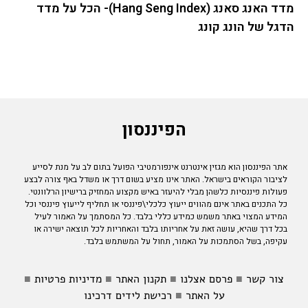
מדד האנג סאנג (Hang Seng Index)- הכל על מדד
הדגל של הונג קונג
הפיננסון
אתר הפיננסון הוא מגזין אינטרנט אינפורמטיבי הפועל בתום לב על מנת לסייע
לציבור הקוראים בישראל. האתר אינו מציע בשום דרך או משדל באף צורה לבצע
פעולות פיננסיות כלשהן מבלי להיעזר באיש מקצוע המחזיק ברישיון הרלוונטי.
כל התכנים באתר אינם מהווים ייעוץ כלכלי\פיננסי או תחליף לייעוץ פיננסי וכל
המידע המצוי באתר משמש כמידע כללי בלבד. כל המסתמך על האמור לעיל
בכל דרך שהיא, עושה זאת על אחריותו בלבד והאחריות לכל תוצאה ישירה או
עקיפה, בשל הסתמכות על האמור, תחול על המשתמש בלבד.
צור קשר
■
פרסם אצלנו
■
תקנון האתר
■
מדיניות פרטיות
■
על האתר
■
רכישת לידים דרכינו