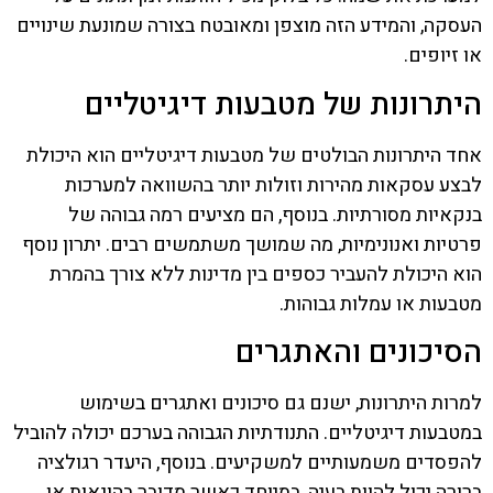
העסקה, והמידע הזה מוצפן ומאובטח בצורה שמונעת שינויים
או זיופים.
היתרונות של מטבעות דיגיטליים
אחד היתרונות הבולטים של מטבעות דיגיטליים הוא היכולת
לבצע עסקאות מהירות וזולות יותר בהשוואה למערכות
בנקאיות מסורתיות. בנוסף, הם מציעים רמה גבוהה של
פרטיות ואנונימיות, מה שמושך משתמשים רבים. יתרון נוסף
הוא היכולת להעביר כספים בין מדינות ללא צורך בהמרת
מטבעות או עמלות גבוהות.
הסיכונים והאתגרים
למרות היתרונות, ישנם גם סיכונים ואתגרים בשימוש
במטבעות דיגיטליים. התנודתיות הגבוהה בערכם יכולה להוביל
להפסדים משמעותיים למשקיעים. בנוסף, היעדר רגולציה
ברורה יכול להוות בעיה, במיוחד כאשר מדובר בהונאות או