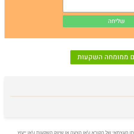
שליחה
נם ממומחה השקעות
ו העצמאי של הקורא ו\או הצעה או שיווק השקעות ו\או ייעוץ