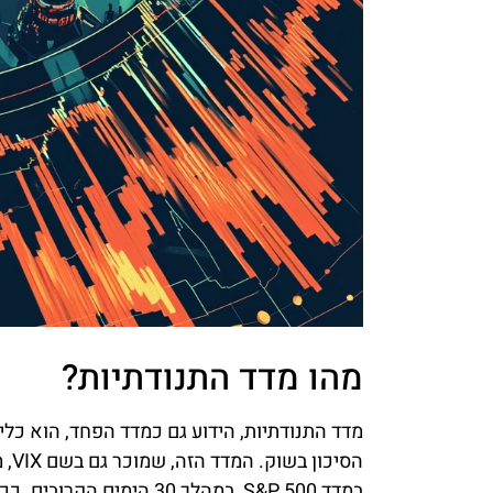
מהו מדד התנודתיות?
מדד התנודתיות, הידוע גם כמדד הפחד, הוא כ
הסי
במדד S&P 500, במהלך 30 הימים הקרובים. ככל שהמדד גבוה יותר, כך השוק נחשב ליותר תנודתי ומסוכן.