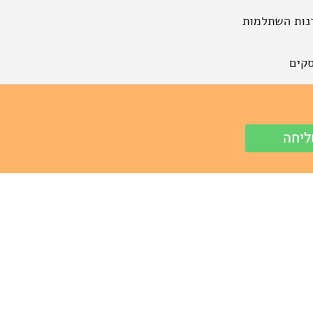
נות השתלמות
קים
יחה