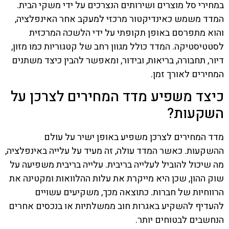
במחירי סל מוצרים ושירותים הנצרכים על ידי משקי הבית.
המדד משמש כאינדיקטור מרכזי למעקב אחר האינפלציה,
והוא מתפרסם באופן תקופתי על ידי הלשכה המרכזית
לסטטיסטיקה. המדד כולל מגוון רחב של קטגוריות כמו מזון,
דיור, תחבורה, בריאות, ובידור, ומאפשר להבין כיצד משתנים
המחירים לאורך זמן.
כיצד משפיע מדד המחירים לצרכן על
השקעות?
מדד המחירים לצרכן משפיע באופן ישיר על עולם
ההשקעות. כאשר המדד עולה, זה מעיד על עלייה באינפלציה,
מה שיכול להוביל לעלייה בריבית. עלייה בריבית משפיעה על
שוק ההון, שכן היא מייקרת את עלות ההלוואות ומקטינה את
הרווחיות של חברות. כתוצאה מכך, משקיעים עשויים
להעדיף להשקיע באגרות חוב ממשלתיות או בנכסים אחרים
הנחשבים לבטוחים יותר.